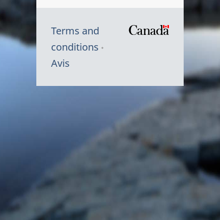
Terms and
/
conditions
Symbole
Avis
du
gouvernem
du
Canada