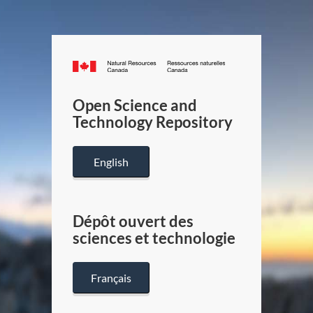
Canada.ca
/
Gouverneme
Open Science and
du
Technology Repository
Canada
English
Dépôt ouvert des
sciences et technologie
Français