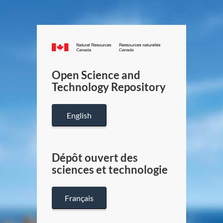
Canada.ca
/
Gouverneme
Open Science and
du
Technology Repository
Canada
English
Dépôt ouvert des
sciences et technologie
Français