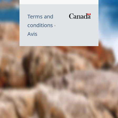
Terms and
/
conditions
Symbole
Avis
du
gouvernem
du
Canada