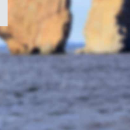
/
Symbole
du
gouvernement
du
Canada