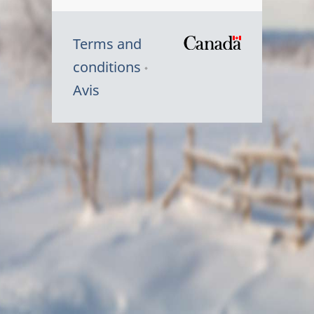
Terms and
/
conditions
Symbole
Avis
du
gouvernem
du
Canada