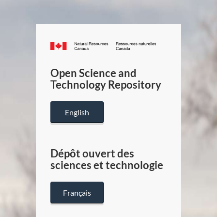
Canada.ca
/
Gouverneme
Open Science and
du
Technology Repository
Canada
English
Dépôt ouvert des
sciences et technologie
Français