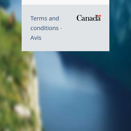
Terms and
/
conditions
Symbole
Avis
du
gouvernem
du
Canada