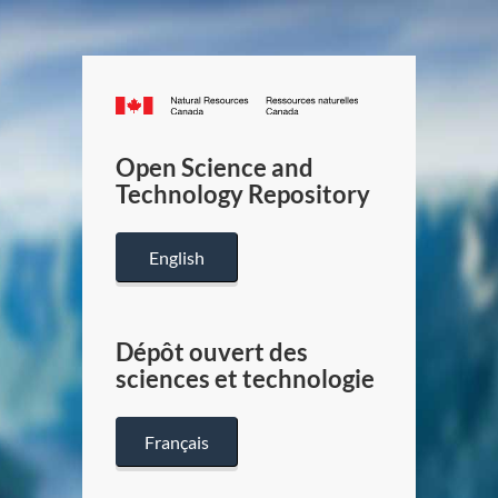
Canada.ca
/
Gouverneme
Open Science and
du
Technology Repository
Canada
English
Dépôt ouvert des
sciences et technologie
Français