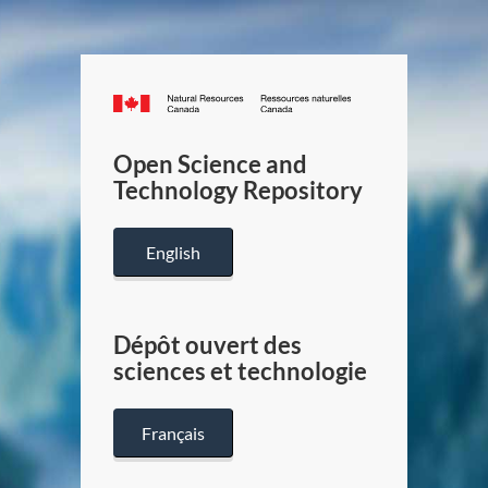
Canada.ca
/
Gouverneme
Open Science and
du
Technology Repository
Canada
English
Dépôt ouvert des
sciences et technologie
Français