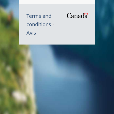
Terms and
/
conditions
Symbole
Avis
du
gouvernem
du
Canada