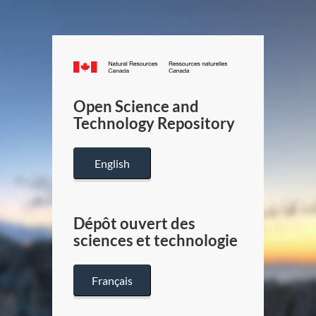
Canada.ca
/
Gouverneme
Open Science and
du
Technology Repository
Canada
English
Dépôt ouvert des
sciences et technologie
Français