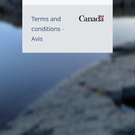
Terms and
/
conditions
Symbole
Avis
du
gouvernem
du
Canada