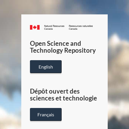
Canada.ca
/
Gouverneme
Open Science and
du
Technology Repository
Canada
English
Dépôt ouvert des
sciences et technologie
Français