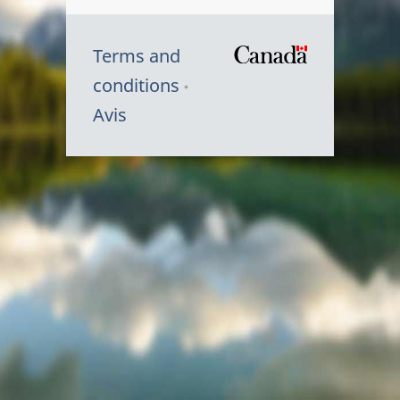
Terms and
/
conditions
Symbole
Avis
du
gouvernem
du
Canada