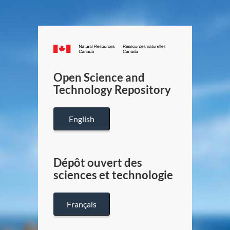
Canada.ca
/
Gouverneme
Open Science and
du
Technology Repository
Canada
English
Dépôt ouvert des
sciences et technologie
Français