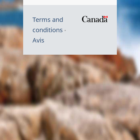
Terms and
/
conditions
Symbole
Avis
du
gouvernem
du
Canada