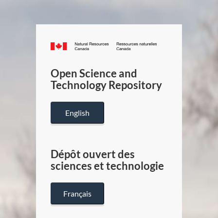
Canada.ca
/
Gouverneme
Open Science and
du
Technology Repository
Canada
English
Dépôt ouvert des
sciences et technologie
Français