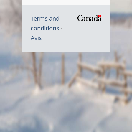
Terms and
/
conditions
Symbole
Avis
du
gouvernem
du
Canada