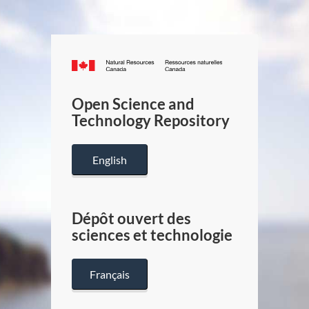
Canada.ca
/
Gouverneme
Open Science and
du
Technology Repository
Canada
English
Dépôt ouvert des
sciences et technologie
Français