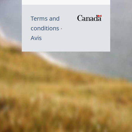
Terms and
/
conditions
Symbole
Avis
du
gouvernem
du
Canada