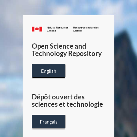
Canada.ca
/
Gouverneme
Open Science and
du
Technology Repository
Canada
English
Dépôt ouvert des
sciences et technologie
Français