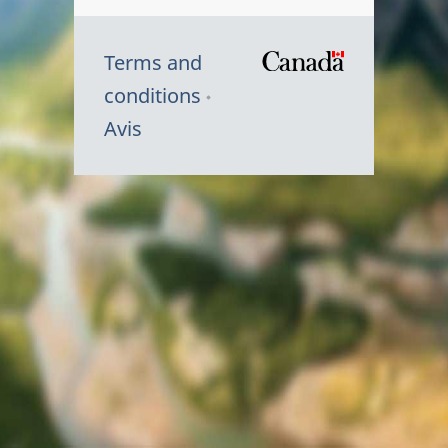
Terms and
/
conditions
Symbole
Avis
du
gouvernem
du
Canada