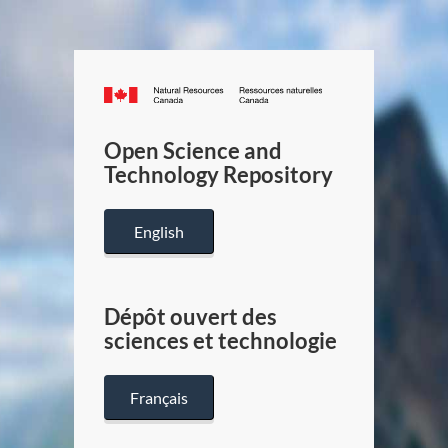
Canada.ca
/
Gouverneme
Open Science and
du
Technology Repository
Canada
English
Dépôt ouvert des
sciences et technologie
Français