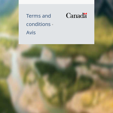
Terms and
/
conditions
Symbole
Avis
du
gouvernem
du
Canada