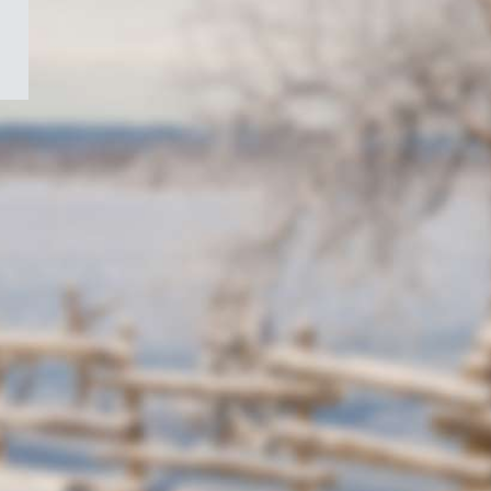
/
Symbole
du
gouvernement
du
Canada