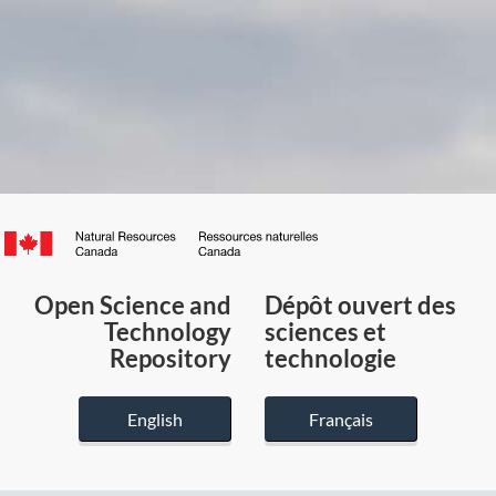
Canada.ca
/
Gouvernement
Open Science and
Dépôt ouvert des
du
Technology
sciences et
Canada
Repository
technologie
English
Français