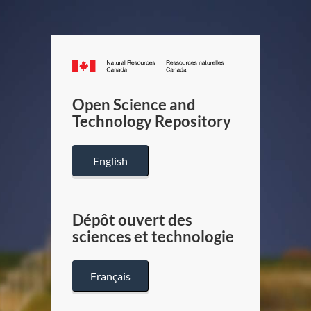
Canada.ca
/
Gouverneme
Open Science and
du
Technology Repository
Canada
English
Dépôt ouvert des
sciences et technologie
Français