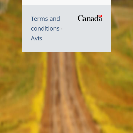
Terms and
/
conditions
Symbole
Avis
du
gouvernem
du
Canada