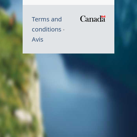
Terms and
/
conditions
Symbole
Avis
du
gouvernem
du
Canada