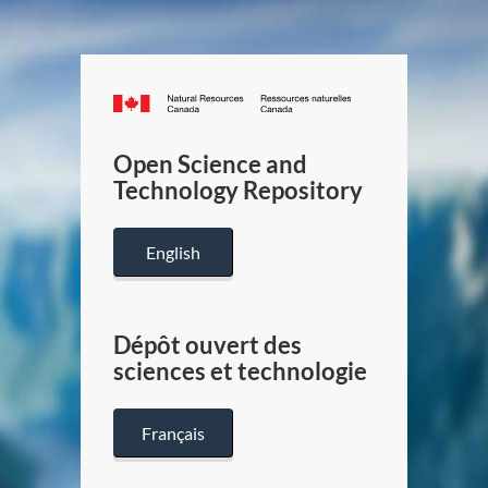
Canada.ca
/
Gouverneme
Open Science and
du
Technology Repository
Canada
English
Dépôt ouvert des
sciences et technologie
Français