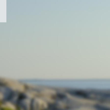
/
Symbole
du
gouvernement
du
Canada