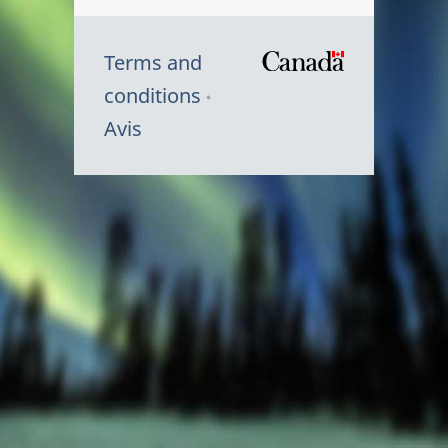
Terms and
/
conditions
Symbole
Avis
du
gouvernem
du
Canada