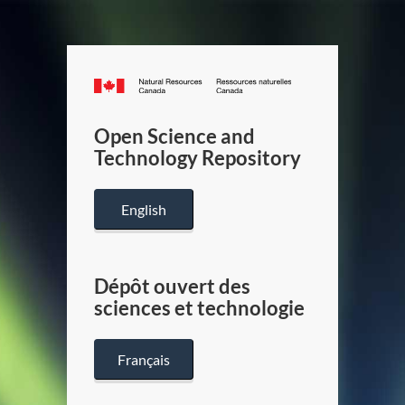
Canada.ca
/
Gouverneme
Open Science and
du
Technology Repository
Canada
English
Dépôt ouvert des
sciences et technologie
Français