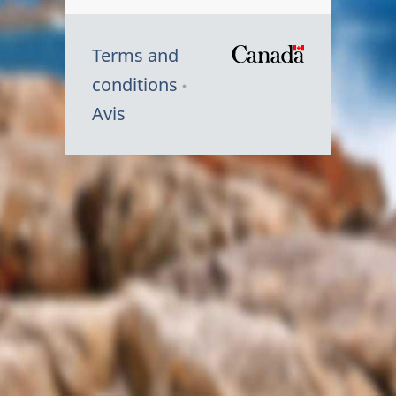
Terms and
/
conditions
Symbole
Avis
du
gouvernem
du
Canada