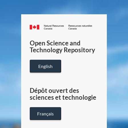
Canada.ca
/
Gouverneme
Open Science and
du
Technology Repository
Canada
English
Dépôt ouvert des
sciences et technologie
Français