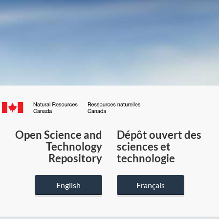
Canada.ca
/
Gouvernement
Open Science and
Dépôt ouvert des
du
Technology
sciences et
Canada
Repository
technologie
English
Français