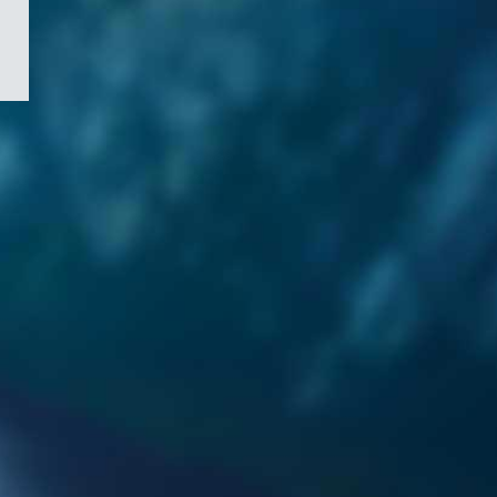
/
Symbole
du
gouvernement
du
Canada