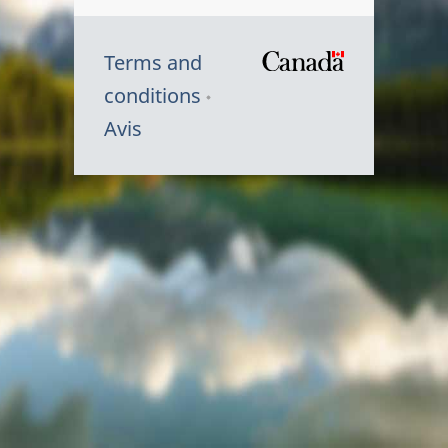
Terms and
/
conditions
Symbole
Avis
du
gouvernem
du
Canada