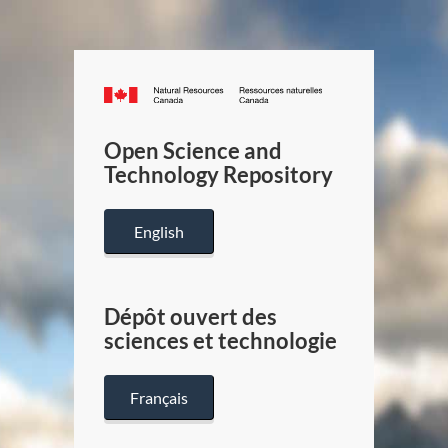
Canada.ca
/
Gouverneme
Open Science and
du
Technology Repository
Canada
English
Dépôt ouvert des
sciences et technologie
Français