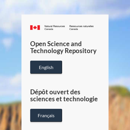
Canada.ca
/
Gouverneme
Open Science and
du
Technology Repository
Canada
English
Dépôt ouvert des
sciences et technologie
Français