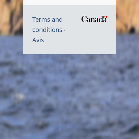
Terms and
/
conditions
Symbole
Avis
du
gouvernem
du
Canada