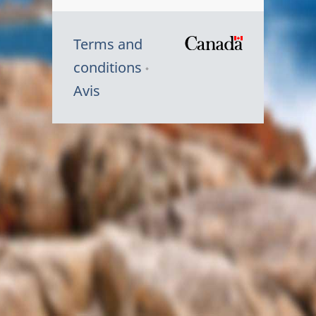
Terms and
/
conditions
Symbole
Avis
du
gouvernem
du
Canada