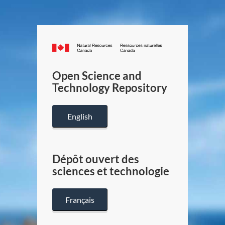
Canada.ca
/
Gouverneme
Open Science and
du
Technology Repository
Canada
English
Dépôt ouvert des
sciences et technologie
Français