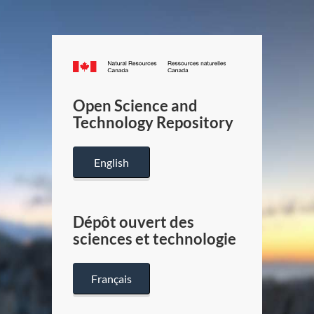
Canada.ca
/
Gouverneme
Open Science and
du
Technology Repository
Canada
English
Dépôt ouvert des
sciences et technologie
Français