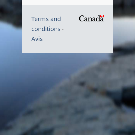
Terms and
/
conditions
Symbole
Avis
du
gouvernem
du
Canada