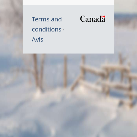
Terms and
/
conditions
Symbole
Avis
du
gouvernem
du
Canada