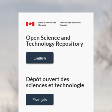
Canada.ca
/
Gouverneme
Open Science and
du
Technology Repository
Canada
English
Dépôt ouvert des
sciences et technologie
Français