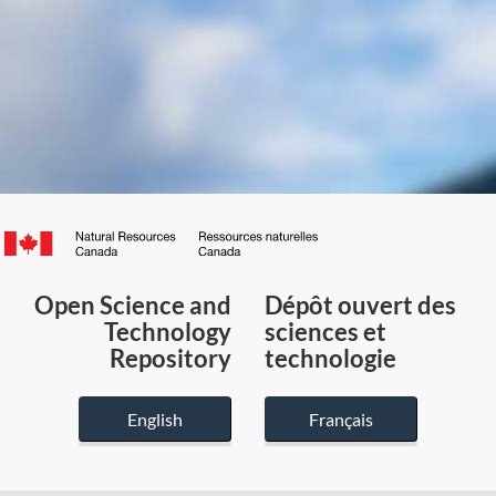
Canada.ca
/
Gouvernement
Open Science and
Dépôt ouvert des
du
Technology
sciences et
Canada
Repository
technologie
English
Français