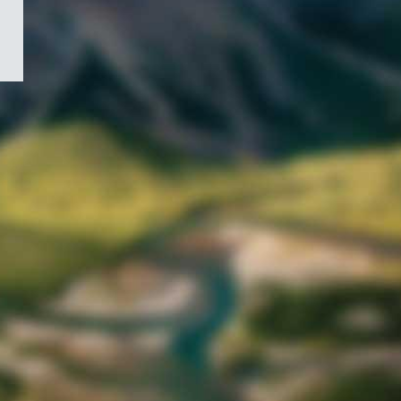
/
Symbole
du
gouvernement
du
Canada