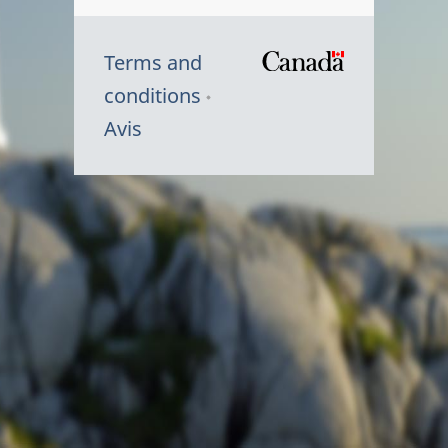
Terms and
/
conditions
Symbole
Avis
du
gouvernem
du
Canada