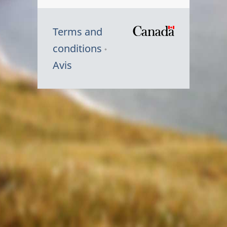
Terms and
/
conditions
Symbole
Avis
du
gouvernem
du
Canada