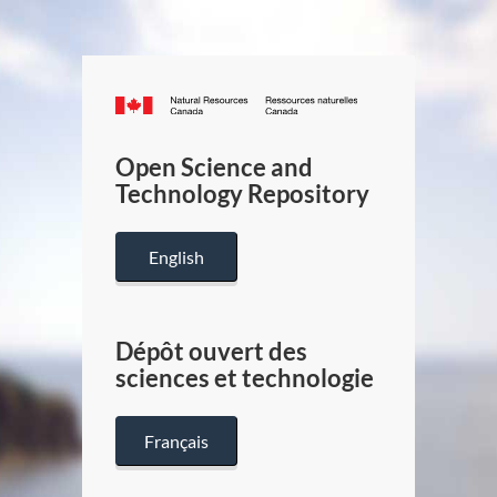
Canada.ca
/
Gouverneme
Open Science and
du
Technology Repository
Canada
English
Dépôt ouvert des
sciences et technologie
Français