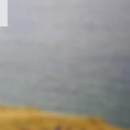
/
Symbole
du
gouvernement
du
Canada