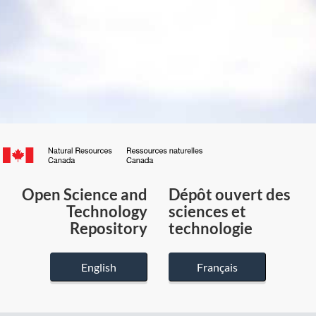
Canada.ca
/
Gouvernement
Open Science and
Dépôt ouvert des
du
Technology
sciences et
Canada
Repository
technologie
English
Français