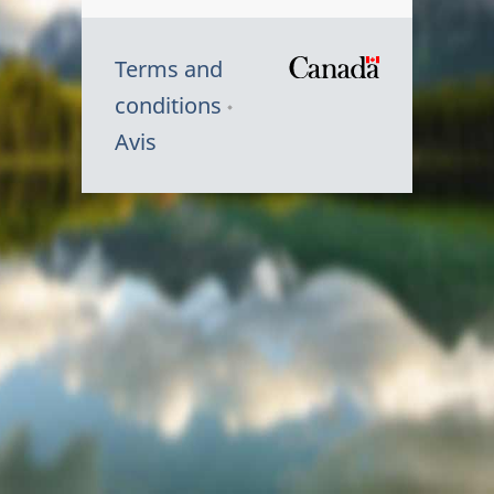
Terms and
/
conditions
Symbole
Avis
du
gouvernem
du
Canada