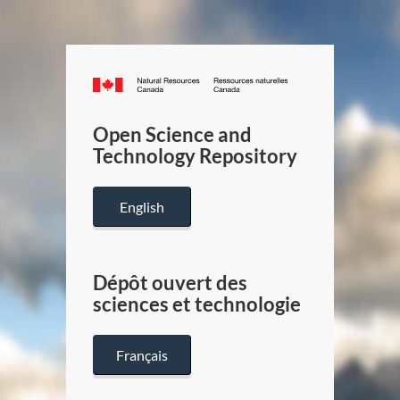
Canada.ca
/
Gouverneme
Open Science and
du
Technology Repository
Canada
English
Dépôt ouvert des
sciences et technologie
Français