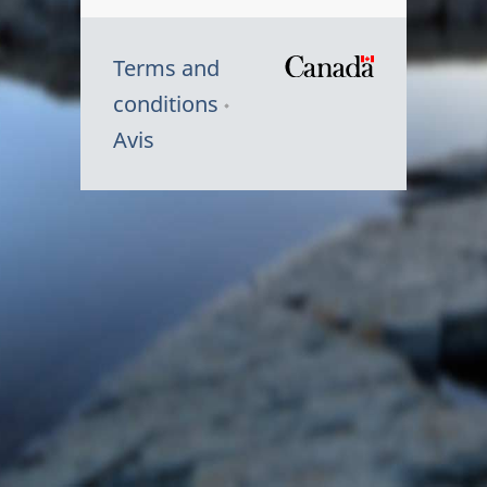
Terms and
/
conditions
Symbole
Avis
du
gouvernem
du
Canada