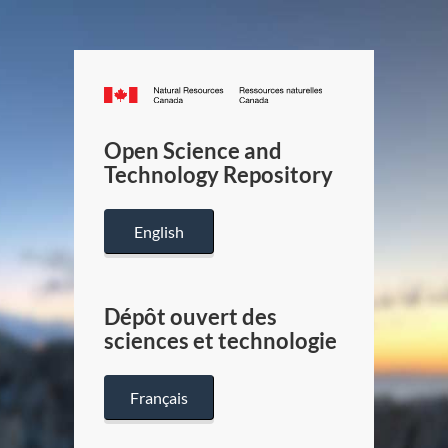
Canada.ca
/
Gouverneme
Open Science and
du
Technology Repository
Canada
English
Dépôt ouvert des
sciences et technologie
Français