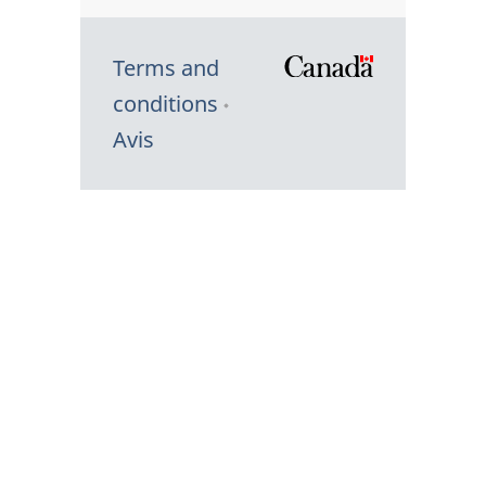
Terms and
/
conditions
Symbole
Avis
du
gouvernem
du
Canada