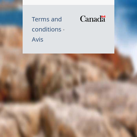
Terms and
/
conditions
Symbole
Avis
du
gouvernem
du
Canada