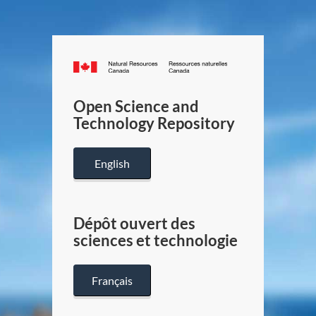
Canada.ca
/
Gouverneme
Open Science and
du
Technology Repository
Canada
English
Dépôt ouvert des
sciences et technologie
Français