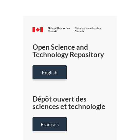
Canada.ca
/
Gouverneme
Open Science and
du
Technology Repository
Canada
English
Dépôt ouvert des
sciences et technologie
Français