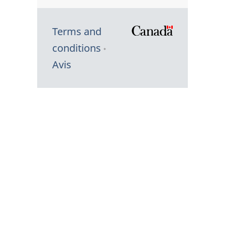
Terms and
/
conditions
Symbole
Avis
du
gouvernem
du
Canada