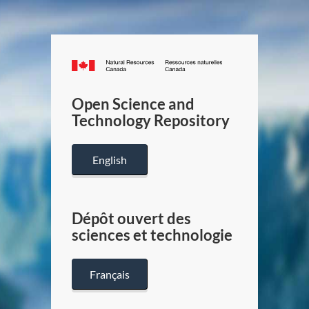
Canada.ca
/
Gouverneme
Open Science and
du
Technology Repository
Canada
English
Dépôt ouvert des
sciences et technologie
Français