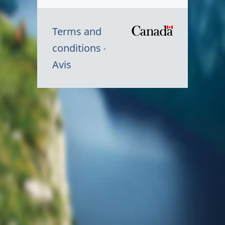
Terms and
/
conditions
Symbole
Avis
du
gouvernem
du
Canada