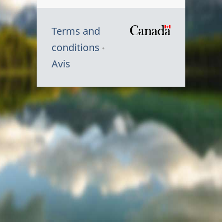
Terms and
/
conditions
Symbole
Avis
du
gouvernem
du
Canada