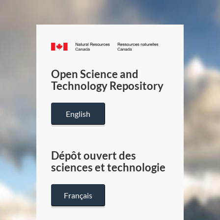
Canada.ca
/
Gouverneme
Open Science and
du
Technology Repository
Canada
English
Dépôt ouvert des
sciences et technologie
Français