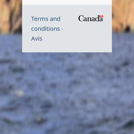
Terms and
/
conditions
Symbole
Avis
du
gouvernem
du
Canada