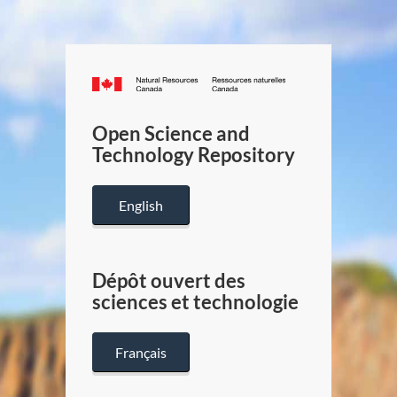
Canada.ca
/
Gouverneme
Open Science and
du
Technology Repository
Canada
English
Dépôt ouvert des
sciences et technologie
Français