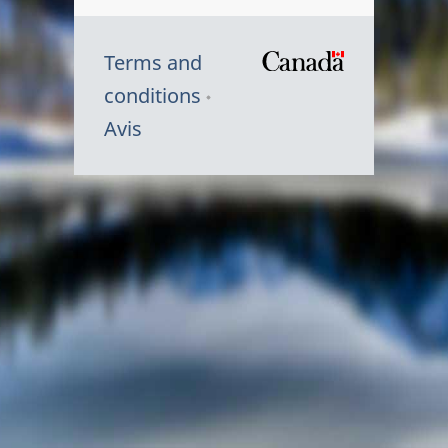
Terms and
/
conditions
Symbole
Avis
du
gouvernem
du
Canada