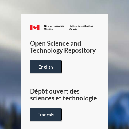
Canada.ca
/
Gouverneme
Open Science and
du
Technology Repository
Canada
English
Dépôt ouvert des
sciences et technologie
Français