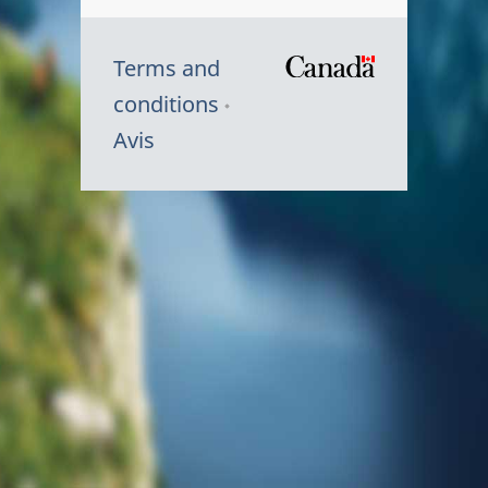
Terms and
/
conditions
Symbole
Avis
du
gouvernem
du
Canada