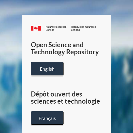
Canada.ca
/
Gouverneme
Open Science and
du
Technology Repository
Canada
English
Dépôt ouvert des
sciences et technologie
Français