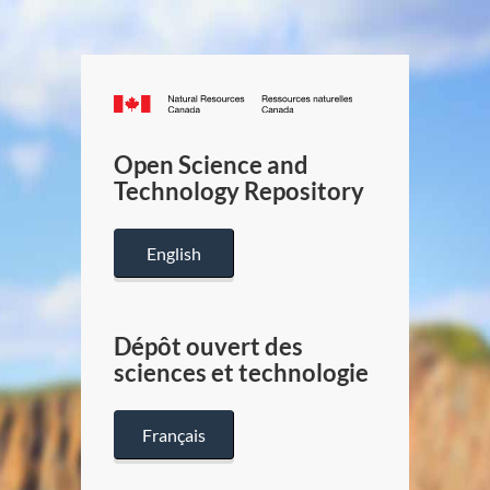
Canada.ca
/
Gouverneme
Open Science and
du
Technology Repository
Canada
English
Dépôt ouvert des
sciences et technologie
Français