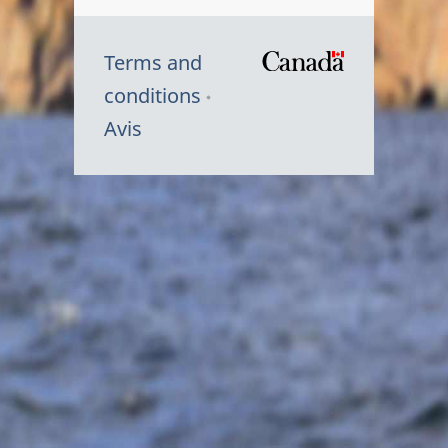
Terms and
/
conditions
Symbole
Avis
du
gouvernem
du
Canada