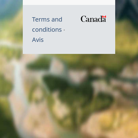
Terms and
/
conditions
Symbole
Avis
du
gouvernem
du
Canada