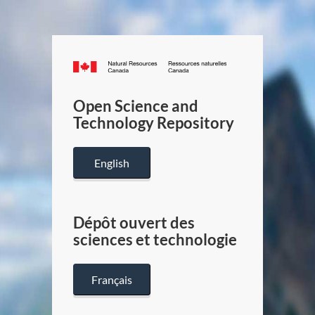
Canada.ca
/
Gouverneme
Open Science and
du
Technology Repository
Canada
English
Dépôt ouvert des
sciences et technologie
Français