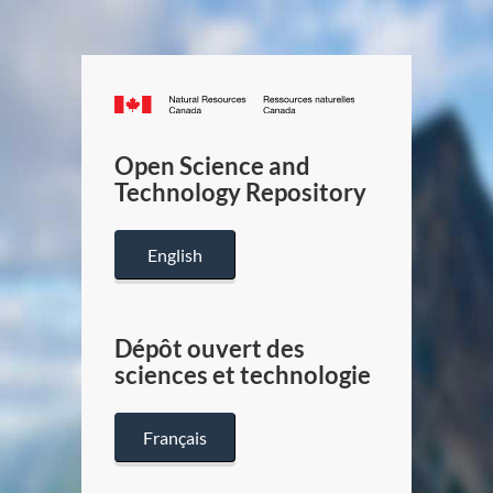
Canada.ca
/
Gouverneme
Open Science and
du
Technology Repository
Canada
English
Dépôt ouvert des
sciences et technologie
Français