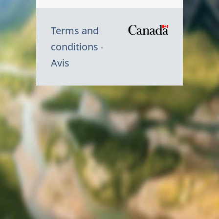
Terms and
/
conditions
Symbole
Avis
du
gouvernem
du
Canada