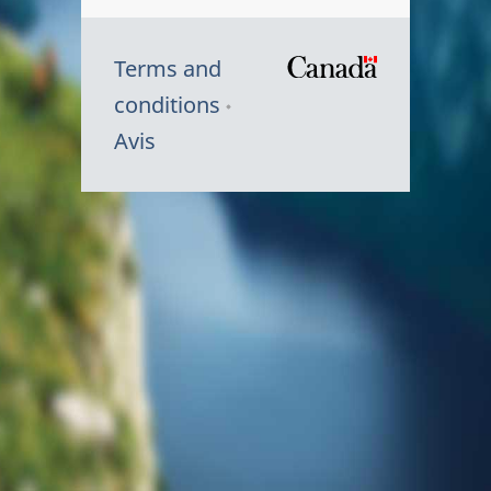
Terms and
/
conditions
Symbole
Avis
du
gouvernem
du
Canada