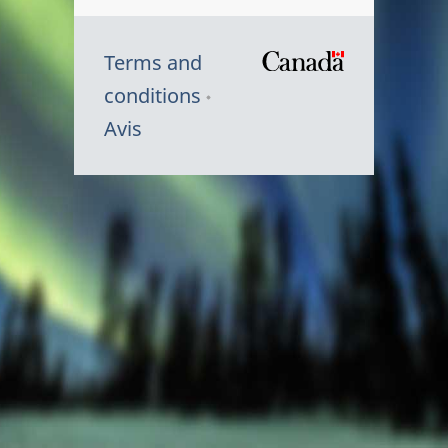
Terms and
/
conditions
Symbole
Avis
du
gouvernem
du
Canada