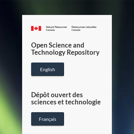
Canada.ca
/
Gouverneme
Open Science and
du
Technology Repository
Canada
English
Dépôt ouvert des
sciences et technologie
Français