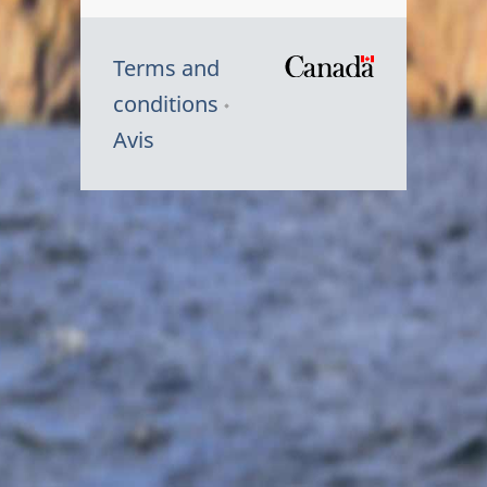
Terms and
/
conditions
Symbole
Avis
du
gouvernem
du
Canada