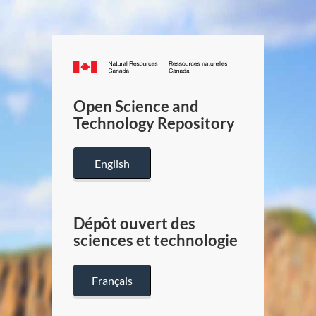
Canada.ca
/
Gouverneme
Open Science and
du
Technology Repository
Canada
English
Dépôt ouvert des
sciences et technologie
Français