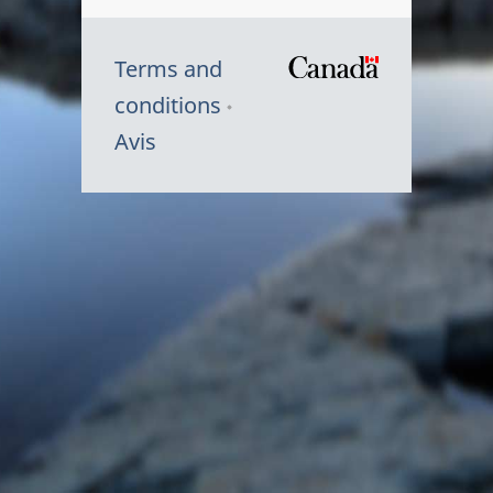
Terms and
/
conditions
Symbole
Avis
du
gouvernem
du
Canada