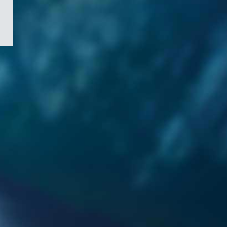
/
Symbole
du
gouvernement
du
Canada