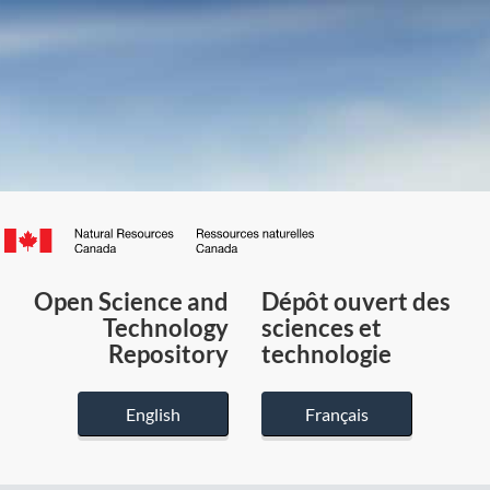
Canada.ca
/
Gouvernement
Open Science and
Dépôt ouvert des
du
Technology
sciences et
Canada
Repository
technologie
English
Français