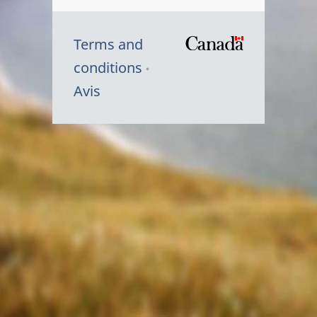
Terms and
/
conditions
Symbole
Avis
du
gouvernem
du
Canada