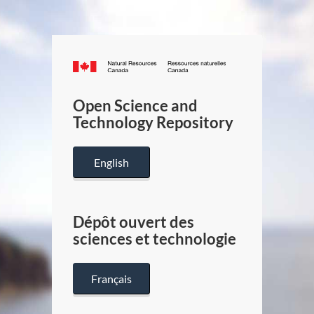
Canada.ca
/
Gouverneme
Open Science and
du
Technology Repository
Canada
English
Dépôt ouvert des
sciences et technologie
Français