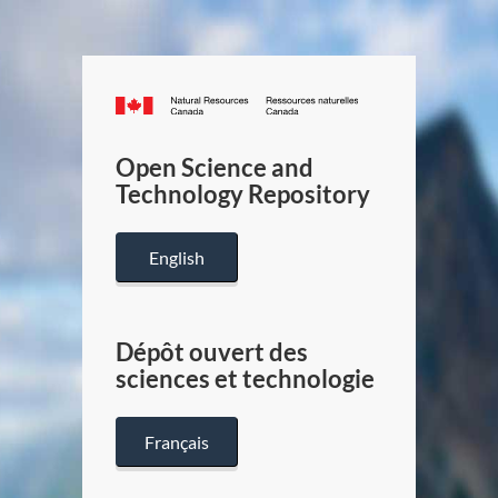
Canada.ca
/
Gouverneme
Open Science and
du
Technology Repository
Canada
English
Dépôt ouvert des
sciences et technologie
Français