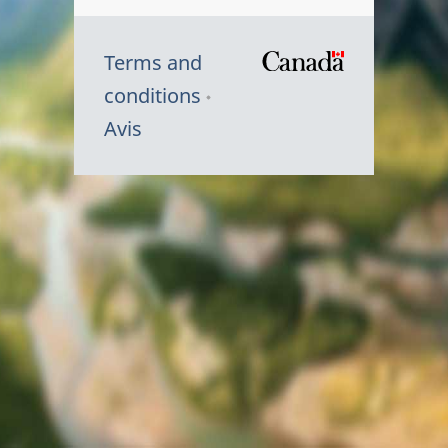
Terms and
/
conditions
Symbole
Avis
du
gouvernem
du
Canada