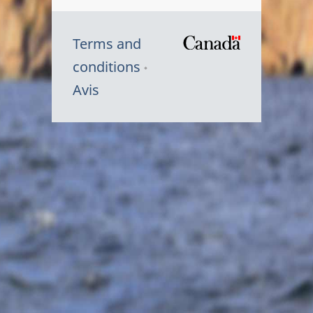
Terms and
/
conditions
Symbole
Avis
du
gouvernem
du
Canada