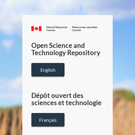
Canada.ca
/
Gouverneme
Open Science and
du
Technology Repository
Canada
English
Dépôt ouvert des
sciences et technologie
Français